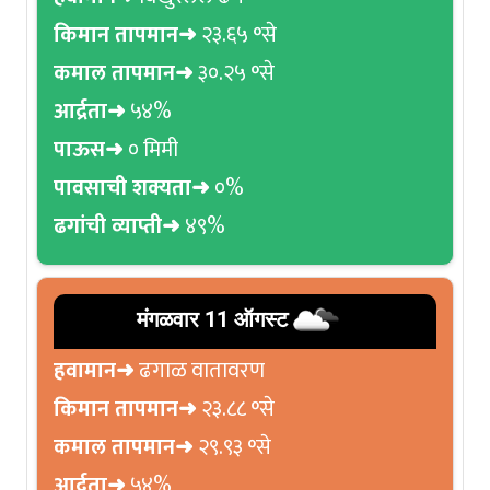
किमान तापमान➜
२३.६५ °से
कमाल तापमान➜
३०.२५ °से
आर्द्रता➜
५४%
पाऊस➜
० मिमी
पावसाची शक्यता➜
०%
ढगांची व्याप्ती➜
४९%
मंगळवार 11 ऑगस्ट
हवामान➜
ढगाळ वातावरण
किमान तापमान➜
२३.८८ °से
कमाल तापमान➜
२९.९३ °से
आर्द्रता➜
५४%