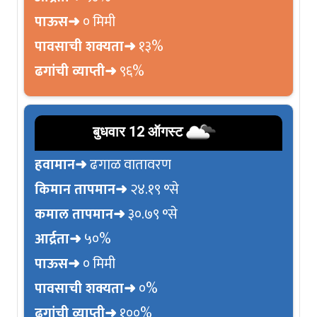
पाऊस➜
० मिमी
पावसाची शक्यता➜
१३%
ढगांची व्याप्ती➜
९६%
बुधवार 12 ऑगस्ट
हवामान➜
ढगाळ वातावरण
किमान तापमान➜
२४.१९ °से
कमाल तापमान➜
३०.७९ °से
आर्द्रता➜
५०%
पाऊस➜
० मिमी
पावसाची शक्यता➜
०%
ढगांची व्याप्ती➜
१००%