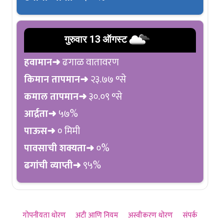
गुरुवार 13 ऑगस्ट
हवामान➜
ढगाळ वातावरण
किमान तापमान➜
२३.७७ °से
कमाल तापमान➜
३०.०९ °से
आर्द्रता➜
५७%
पाऊस➜
० मिमी
पावसाची शक्यता➜
०%
ढगांची व्याप्ती➜
९५%
गोपनीयता धोरण
अटी आणि नियम
अस्वीकरण धोरण
संपर्क