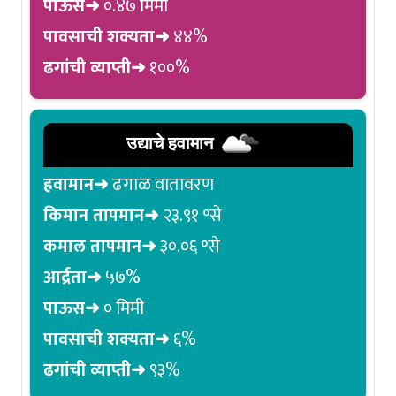
पाऊस➜
०.४७ मिमी
पावसाची शक्यता➜
४४%
ढगांची व्याप्ती➜
१००%
उद्याचे हवामान
हवामान➜
ढगाळ वातावरण
किमान तापमान➜
२३.९१ °से
कमाल तापमान➜
३०.०६ °से
आर्द्रता➜
५७%
पाऊस➜
० मिमी
पावसाची शक्यता➜
६%
ढगांची व्याप्ती➜
९३%