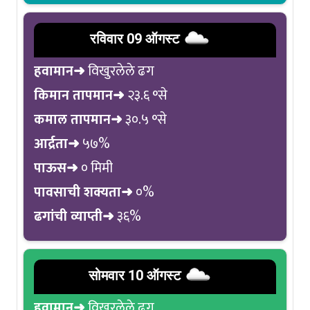
रविवार 09 ऑगस्ट
हवामान➜
विखुरलेले ढग
किमान तापमान➜
२३.६ °से
कमाल तापमान➜
३०.५ °से
आर्द्रता➜
५७%
पाऊस➜
० मिमी
पावसाची शक्यता➜
०%
ढगांची व्याप्ती➜
३६%
सोमवार 10 ऑगस्ट
हवामान➜
विखुरलेले ढग