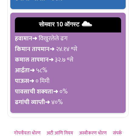
सोमवार 10 ऑगस्ट
हवामान➜
विखुरलेले ढग
किमान तापमान➜
२४.१४ °से
कमाल तापमान➜
३२.७ °से
आर्द्रता➜
५८%
पाऊस➜
० मिमी
पावसाची शक्यता➜
०%
ढगांची व्याप्ती➜
४०%
गोपनीयता धोरण
अटी आणि नियम
अस्वीकरण धोरण
संपर्क