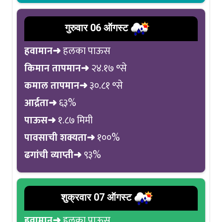
गुरुवार 06 ऑगस्ट
हवामान➜
हलका पाऊस
किमान तापमान➜
२४.१७ °से
कमाल तापमान➜
३०.८१ °से
आर्द्रता➜
६३%
पाऊस➜
१.८७ मिमी
पावसाची शक्यता➜
१००%
ढगांची व्याप्ती➜
९३%
शुक्रवार 07 ऑगस्ट
हवामान➜
हलका पाऊस