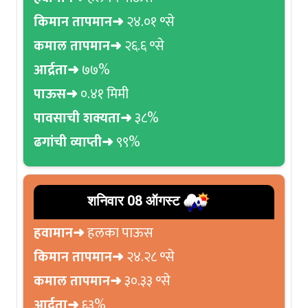
किमान तापमान➜
२४.०१ °से
कमाल तापमान➜
२६.६ °से
आर्द्रता➜
७७%
पाऊस➜
०.४१ मिमी
पावसाची शक्यता➜
३८%
ढगांची व्याप्ती➜
९९%
शनिवार 08 ऑगस्ट
हवामान➜
हलका पाऊस
किमान तापमान➜
२४.२८ °से
कमाल तापमान➜
३०.३३ °से
आर्द्रता➜
६३%