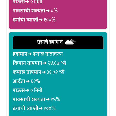
पाऊस➜
० मिमी
पावसाची शक्यता➜
०%
ढगांची व्याप्ती➜
१००%
उद्याचे हवामान
हवामान➜
ढगाळ वातावरण
किमान तापमान➜
२४.६७ °से
कमाल तापमान➜
३१.०२ °से
आर्द्रता➜
६२%
पाऊस➜
० मिमी
पावसाची शक्यता➜
१५%
ढगांची व्याप्ती➜
१००%