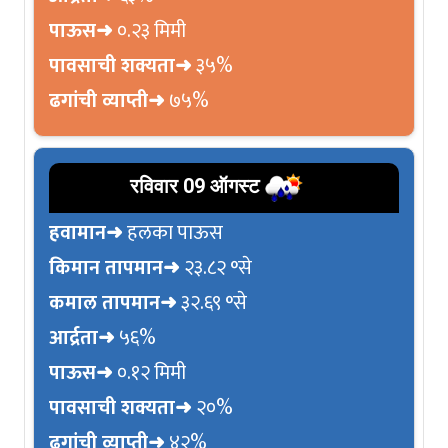
पाऊस➜
०.२३ मिमी
पावसाची शक्यता➜
३५%
ढगांची व्याप्ती➜
७५%
रविवार 09 ऑगस्ट
हवामान➜
हलका पाऊस
किमान तापमान➜
२३.८२ °से
कमाल तापमान➜
३२.६९ °से
आर्द्रता➜
५६%
पाऊस➜
०.१२ मिमी
पावसाची शक्यता➜
२०%
ढगांची व्याप्ती➜
४२%