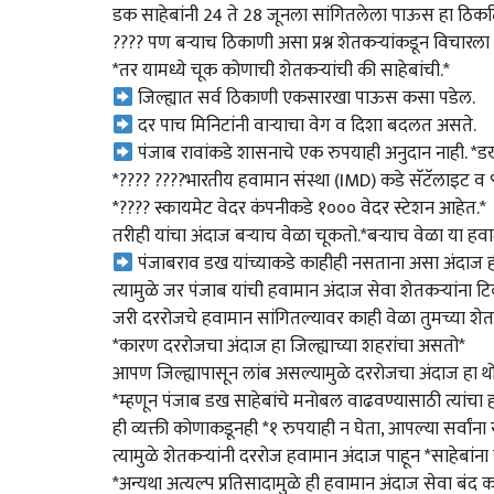
डक साहेबांनी 24 ते 28 जूनला सांगितलेला पाऊस हा ठिकठि
???? पण बऱ्याच ठिकाणी असा प्रश्न शेतकऱ्यांकडून विचारला 
*तर यामध्ये चूक कोणाची शेतकऱ्यांची की साहेबांची.*
जिल्ह्यात सर्व ठिकाणी एकसारखा पाऊस कसा पडेल.
दर पाच मिनिटांनी वाऱ्याचा वेग व दिशा बदलत असते.
पंजाब रावांकडे शासनाचे एक रुपयाही अनुदान नाही. *डख 
*???? ????️भारतीय हवामान संस्था (IMD) कडे सॅटॅलाइट व 
*???? स्कायमेट वेदर कंपनीकडे १००० वेदर स्टेशन आहेत.*
तरीही यांचा अंदाज बऱ्याच वेळा चूकतो.*बऱ्याच वेळा या हवाम
पंजाबराव डख यांच्याकडे काहीही नसताना असा अंदाज ही 
त्यामुळे जर पंजाब यांची हवामान अंदाज सेवा शेतकऱ्यांना ट
जरी दररोजचे हवामान सांगितल्यावर काही वेळा तुमच्या श
*कारण दररोजचा अंदाज हा जिल्ह्याच्या शहरांचा असतो*
आपण जिल्ह्यापासून लांब असल्यामुळे दररोजचा अंदाज हा 
*म्हणून पंजाब डख साहेबांचे मनोबल वाढवण्यासाठी त्यांचा
ही व्यक्ती कोणाकडूनही *१ रुपयाही न घेता, आपल्या सर्वांन
त्यामुळे शेतकऱ्यांनी दररोज हवामान अंदाज पाहून *साहेबांना 
*अन्यथा अत्यल्प प्रतिसादामुळे ही हवामान अंदाज सेवा बंद 