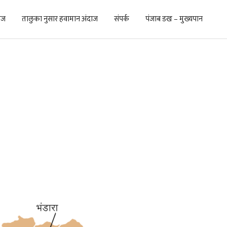
ाज
तालुका नुसार हवामान अंदाज
संपर्क
पंजाब डख – मुख्यपान