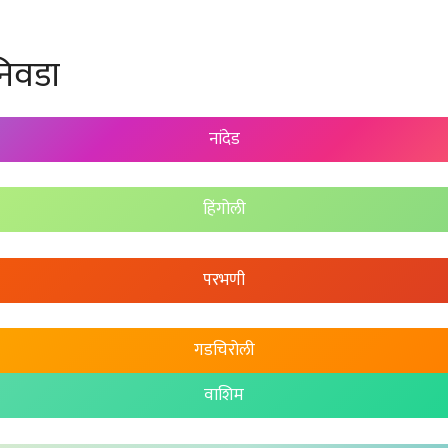
िवडा
नांदेड
हिंगोली
परभणी
गडचिरोली
वाशिम