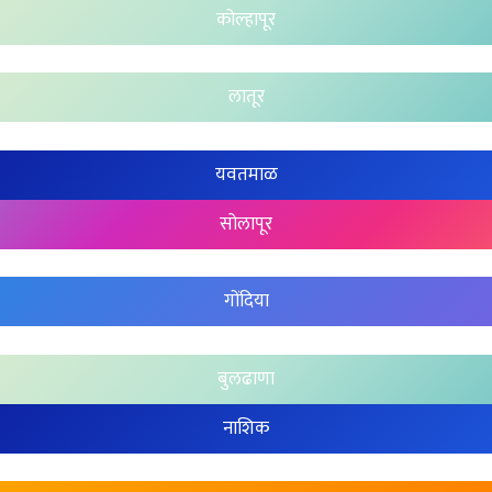
कोल्हापूर
लातूर
यवतमाळ
सोलापूर
गोंदिया
बुलढाणा
नाशिक