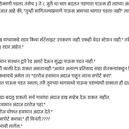
काणी पडला. तसेच ३ ते ८ जुलै चा भाग बदलत पडणारा पाऊस ही त्यांच्या अंद
जात आहे की, *तुम्ही सांगितल्याप्रमाणे पाऊस आमच्या भागात पडला नाही* त्याम
यांच्याकडे रडार किंवा सॅटॅलाइट उपकरण नाही. एकही वेदर स्टेशन नाही.* तरीह
९ रडार आहेत.*
ान संस्थान द्वारे रेड अलर्ट देऊन सुद्धा पाऊस पडत नाही.*
व्यक्ती देऊ शकत असतानाही *अत्यंत अत्यल्प प्रतिसाद सद्या शेतकऱ्यांकडून
िकवायचे असेल तर *दररोज हवामान अंदाज पाहून त्यांना सपोर्ट करा*.
ेतात पाऊस पडत नसला, तरी तुमच्या भागामध्ये पाऊस पडण्याची शक्यता ही दा
थोडा बदलू शकतो. सर्व गावांचा अंदाज डख साहेब देऊ शकत नाहीत.
 हवामान अंदाज दररोज पहा.*
ा रोज मोफत हवामान अंदाज देते.*
सपोर्ट करावा.* ही विनंती.????
करावी लागेल.*