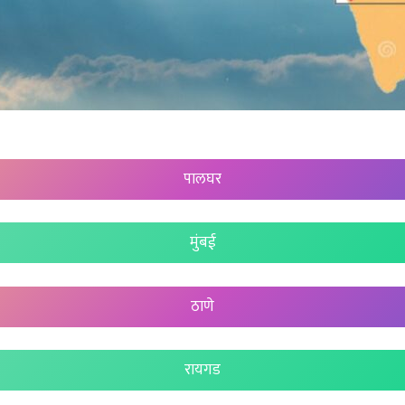
पालघर
मुंबई
ठाणे
रायगड