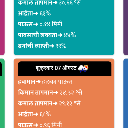
कमाल तापमान➜
३०.६६ °से
आर्द्रता➜
६१%
पाऊस➜
०.१४ मिमी
पावसाची शक्यता➜
४४%
ढगांची व्याप्ती➜
९९%
शुक्रवार 07 ऑगस्ट
हवामान➜
हलका पाऊस
किमान तापमान➜
२४.५२ °से
कमाल तापमान➜
२९.१२ °से
आर्द्रता➜
६८%
पाऊस➜
०.९६ मिमी