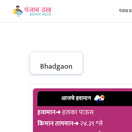
Skip
to
पंजाब ड
content
Bhadgaon
आजचे हवामान
हवामान➜
हलका पाऊस
किमान तापमान➜
२४.३९ °से