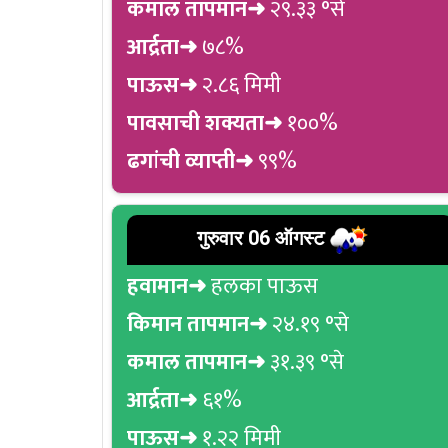
कमाल तापमान➜
२९.३३ °से
आर्द्रता➜
७८%
पाऊस➜
२.८६ मिमी
पावसाची शक्यता➜
१००%
ढगांची व्याप्ती➜
९९%
गुरुवार 06 ऑगस्ट
हवामान➜
हलका पाऊस
किमान तापमान➜
२४.१९ °से
कमाल तापमान➜
३१.३९ °से
आर्द्रता➜
६१%
पाऊस➜
१.२२ मिमी