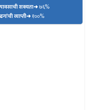
पावसाची शक्यता➜
७६%
ढगांची व्याप्ती➜
१००%