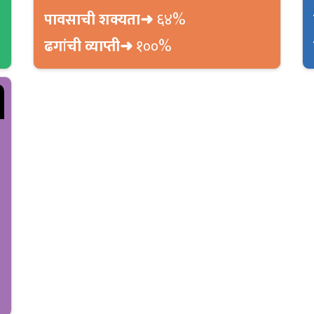
पावसाची शक्यता➜
६४%
ढगांची व्याप्ती➜
१००%