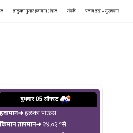
ाज
तालुका नुसार हवामान अंदाज
संपर्क
पंजाब डख – मुख्यपान
बुधवार 05 ऑगस्ट
हवामान➜
हलका पाऊस
किमान तापमान➜
२४.०२ °से