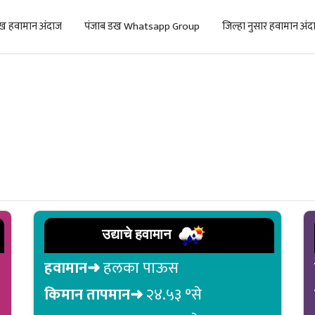
ख हवामान अंदाज
पंजाब डख Whatsapp Group
जिल्हा नुसार हवामान अंद
उद्याचे हवामान
हवामान➜
हलका पाऊस
किमान तापमान➜
२४.५३ °से