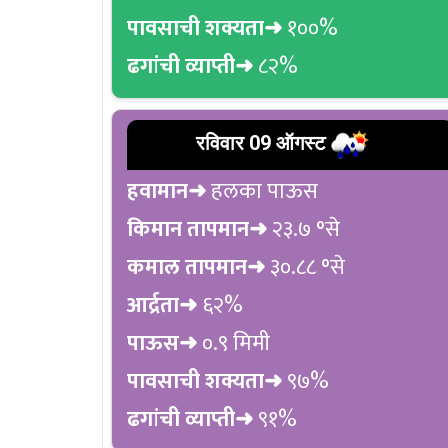
पावसाची शक्यता➜
१००%
ढगांची व्याप्ती➜
८२%
रविवार 09 ऑगस्ट
हवामान➜
हलका पाऊस
किमान तापमान➜
२३.७ °से
कमाल तापमान➜
३०.८८ °से
आर्द्रता➜
६२%
पाऊस➜
०.९ मिमी
पावसाची शक्यता➜
९७%
ढगांची व्याप्ती➜
९१%