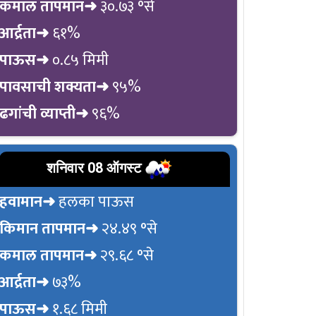
कमाल तापमान➜
३०.७३ °से
आर्द्रता➜
६१%
पाऊस➜
०.८५ मिमी
पावसाची शक्यता➜
९५%
ढगांची व्याप्ती➜
९६%
शनिवार 08 ऑगस्ट
हवामान➜
हलका पाऊस
किमान तापमान➜
२४.४९ °से
कमाल तापमान➜
२९.६८ °से
आर्द्रता➜
७३%
पाऊस➜
१.६८ मिमी