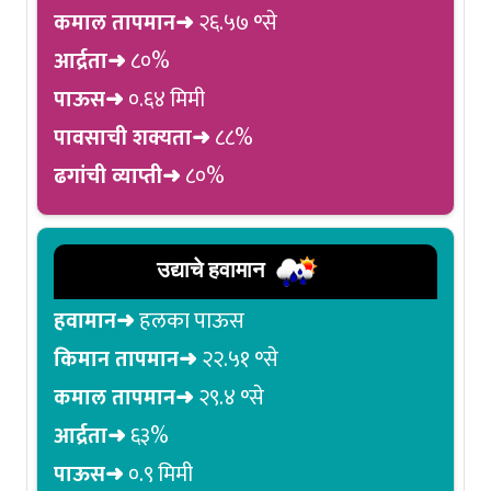
कमाल तापमान➜
२६.५७ °से
आर्द्रता➜
८०%
पाऊस➜
०.६४ मिमी
पावसाची शक्यता➜
८८%
ढगांची व्याप्ती➜
८०%
उद्याचे हवामान
हवामान➜
हलका पाऊस
किमान तापमान➜
२२.५१ °से
कमाल तापमान➜
२९.४ °से
आर्द्रता➜
६३%
पाऊस➜
०.९ मिमी