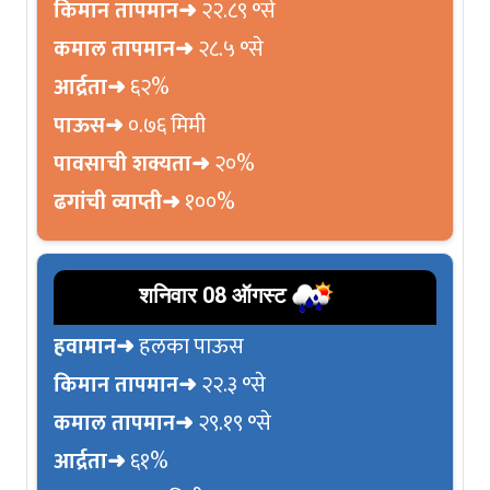
किमान तापमान➜
२२.८९ °से
कमाल तापमान➜
२८.५ °से
आर्द्रता➜
६२%
पाऊस➜
०.७६ मिमी
पावसाची शक्यता➜
२०%
ढगांची व्याप्ती➜
१००%
शनिवार 08 ऑगस्ट
हवामान➜
हलका पाऊस
किमान तापमान➜
२२.३ °से
कमाल तापमान➜
२९.१९ °से
आर्द्रता➜
६१%