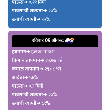
पाऊस➜
०.२१ मिमी
पावसाची शक्यता➜
२०%
ढगांची व्याप्ती➜
९२%
रविवार 09 ऑगस्ट
हवामान➜
हलका पाऊस
किमान तापमान➜
२२.७४ °से
कमाल तापमान➜
२९.०८ °से
आर्द्रता➜
५६%
पाऊस➜
०.३ मिमी
पावसाची शक्यता➜
२०%
ढगांची व्याप्ती➜
८९%