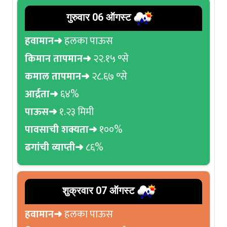
गुरुवार 06 ऑगस्ट
हवामान➜
हलका पाऊस
किमान तापमान➜
२२.१५ °से
कमाल तापमान➜
२८.६७ °से
आर्द्रता➜
६४%
पाऊस➜
१.२३ मिमी
पावसाची शक्यता➜
१००%
ढगांची व्याप्ती➜
८६%
शुक्रवार 07 ऑगस्ट
हवामान➜
हलका पाऊस