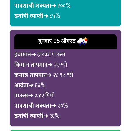
पावसाची शक्यता➜
१००%
ढगांची व्याप्ती➜
८५%
बुधवार 05 ऑगस्ट
हवामान➜
हलका पाऊस
किमान तापमान➜
२२ °से
कमाल तापमान➜
२८.९५ °से
आर्द्रता➜
६४%
पाऊस➜
०.१२ मिमी
पावसाची शक्यता➜
२०%
ढगांची व्याप्ती➜
९६%