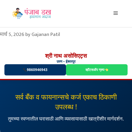
Skip
to
Menu
content
मार्च 5, 2026
by
Gajanan Patil
श्री नाथ असोसिएट्स
उरण – ईश्वरपूर
9860946943
व्हॉटसॲप ग्रुप
सर्व बँक व फायनान्सचे कर्ज एकाच ठिकाणी
उपलब्ध !
तुमच्या स्वप्नातील घरासाठी आणि व्यवसायासाठी खात्रीशीर मार्गदर्शन.