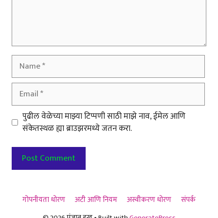
Name
Email
पुढील वेळेच्या माझ्या टिप्पणी साठी माझे नाव, ईमेल आणि
संकेतस्थळ ह्या ब्राउझरमध्ये जतन करा.
गोपनीयता धोरण
अटी आणि नियम
अस्वीकरण धोरण
संपर्क
© 2026 पंजाब डख
• Built with
GeneratePress