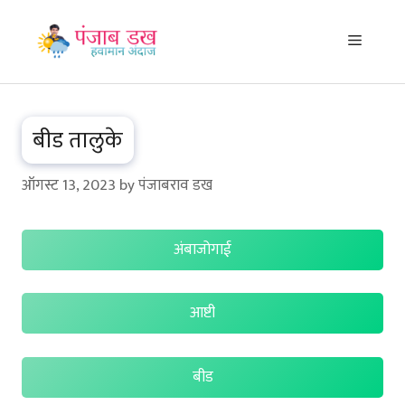
Skip
to
Menu
content
बीड तालुके
ऑगस्ट 13, 2023
by
पंजाबराव डख
अंबाजोगाई
आष्टी
बीड