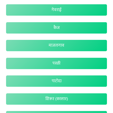
गेवराई
कैज
माजलगाव
परळी
पाटोदा
शिरूर (कासार)