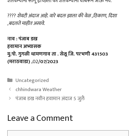
शेतकऱ्यांना सांगू इच्छितो की शेतकऱ्यांनी घाबरून जाऊ नये.
????
शेवटी अंदाज आहे. वारे बदल झाला की वेळ ,ठिकाण, दिशा
,बदलते माहीत असावे.
नाव : पंजाब डख
हवामान अभ्यासक
मु.पो. गुगळी धामणगाव ता . सेलू जि. परभणी 431503
(मराठवाडा) ,
02
/07/2023
Categories
Uncategorized
chhindwara Weather
पंजाब डख नवीन हवामान अंदाज 5 जुलै
Leave a Comment
Comment