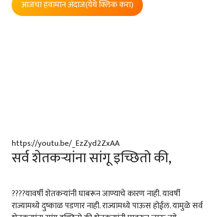
आजचा हवामान अंदाज(येथे क्लिक करा)
https://youtu.be/_EzZyd2ZxAA
सर्व शेतकऱ्यांना सांगू इच्छितो की,
????यावर्षी शेतकऱ्यांनी घाबरून जाण्याचे कारण नाही. यावर्षी
राज्यामध्ये दुष्काळ पडणार नाही. राज्यामध्ये पाऊस होईल. यामुळे सर्व